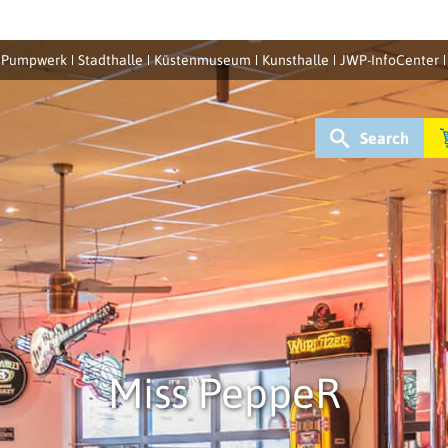
Pumpwerk
Stadthalle
Küstenmuseum
Kunsthalle
JWP-InfoCenter
Search
Miss PeppeR