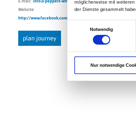
E-mail:
info@peppers-whv.de
möglicherweise mit weiteren
der Dienste gesammelt habe
Website:
http://www.facebook.com/mispepperwhv/
Einwilligungsauswahl
Notwendig
plan journey
Nur notwendige Cook