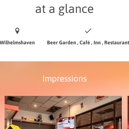
at a glance
Wilhelmshaven
Beer Garden , Café , Inn , Restauran
Impressions