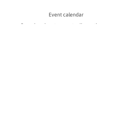
Event calendar
Comedy, cabaret, concerts all over the year